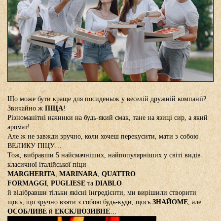
Що може бути краще для посиденьок у веселій дружній компанії?
Звичайно ж
ПІЦА
!
Різноманітні начинки на будь-який смак, тане на язиці сир, а який
аромат!…
Але ж не завжди зручно, коли хочеш перекусити, мати з собою
ВЕЛИКУ ПІЦУ…
Тож, вибравши 5 найсмачніших, найпопулярніших у світі видів
класичної італійської піци
MARGHERITA
,
MARINARA
,
QUATTRO
FORMAGGI
,
PUGLIESE
та
DIABLO
й відібравши тільки якісні інгредієнти, ми вирішили створити
щось, що зручно взяти з собою будь-куди, щось
ЗНАЙОМЕ
, але
ОСОБЛИВЕ
й
ЕКСКЛЮЗИВНЕ
…