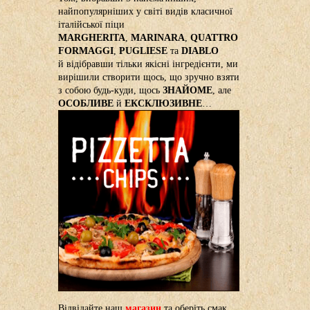
найпопулярніших у світі видів класичної
італійської піци
MARGHERITA
,
MARINARA
,
QUATTRO
FORMAGGI
,
PUGLIESE
та
DIABLO
й відібравши тільки якісні інгредієнти, ми
вирішили створити щось, що зручно взяти
з собою будь-куди, щось
ЗНАЙОМЕ
, але
ОСОБЛИВЕ
й
ЕКСКЛЮЗИВНЕ
…
Відвідайте наш
магазин
та оберіть смак,