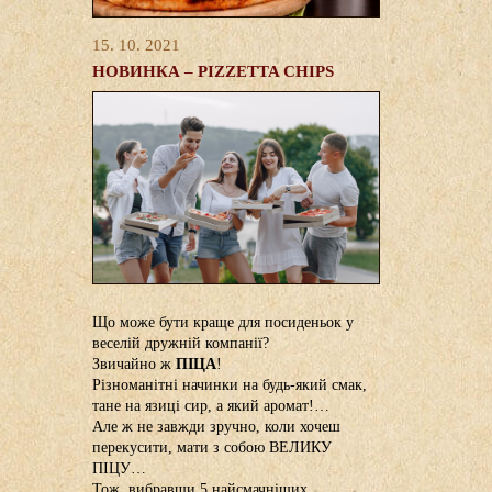
15. 10. 2021
НОВИНКА – PIZZETTA CHIPS
Що може бути краще для посиденьок у
веселій дружній компанії?
Звичайно ж
ПІЦА
!
Різноманітні начинки на будь-який смак,
тане на язиці сир, а який аромат!…
Але ж не завжди зручно, коли хочеш
перекусити, мати з собою ВЕЛИКУ
ПІЦУ…
Тож, вибравши 5 найсмачніших,