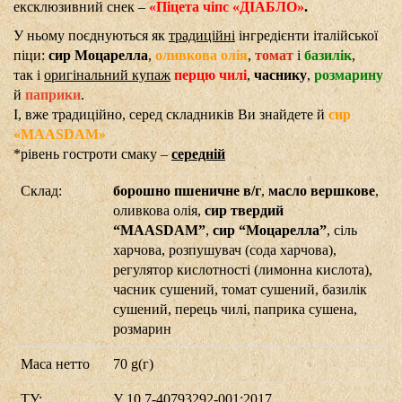
ексклюзивний снек –
«Піцета чіпс «ДІАБЛО»
.
У ньому поєднуються як
традиційні
інгредієнти італійської
піци:
сир Моцарелла
,
оливкова олія
,
томат
і
базилік
,
так і
оригінальний купаж
перцю чилі
,
часнику
,
розмарину
й
паприки
.
І, вже традиційно, серед складників Ви знайдете й
сир
«MAASDAM»
*рівень гостроти смаку –
середній
Склад:
борошно пшеничне в/г
,
масло вершкове
,
оливкова олія,
сир твердий
“MAASDAM”
,
сир “Моцарелла”
, сіль
харчова, розпушувач (сода харчова),
регулятор кислотності (лимонна кислота),
часник сушений, томат сушений, базилік
сушений, перець чилі, паприка сушена,
розмарин
Маса нетто
70 g(г)
ТУ:
У 10.7-40793292-001:2017