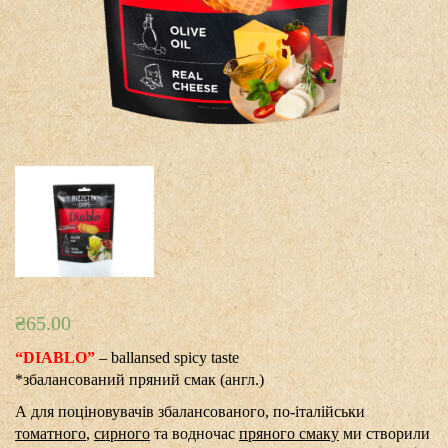
₴
65.00
“DIABLO”
– ballansed spicy taste
*збалансований пряний смак (англ.)
А для поціновувачів збалансованого, по-італійськи
томатного
,
сирного
та водночас
пряного смаку
ми створили