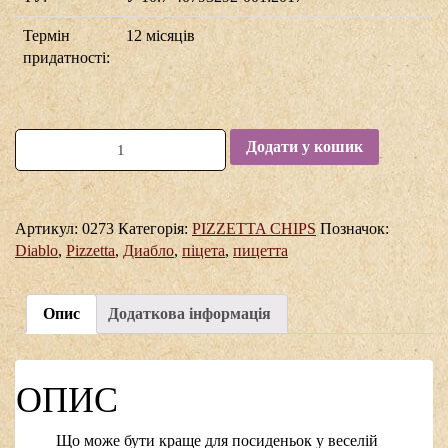
Термін
12 місяців
придатності:
Додати у кошик
Артикул:
0273
Категорія:
PIZZETTA CHIPS
Позначок:
Diablo
,
Pizzetta
,
Диабло
,
піцета
,
пицетта
Опис
Додаткова інформація
ОПИС
Що може бути краще для посиденьок у веселій