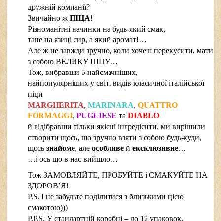
дружній компанії?
Звичайно ж
ПІЦА
!
Різноманітні начинки на будь-який смак,
тане на язиці сир, а який аромат!…
Але ж не завжди зручно, коли хочеш перекусити, мати
з собою ВЕЛИКУ ПІЦУ…
Тож, вибравши 5 найсмачніших,
найпопулярніших у світі видів класичної італійської
піци
MARGHERITA
,
MARINARA
,
QUATTRO
FORMAGGI
,
PUGLIESE
та
DIABLO
й відібравши тільки якісні інгредієнти, ми вирішили
створити щось, що зручно взяти з собою будь-куди,
щось
знайоме
, але
особливе
й
ексклюзивне
…
…і ось що в нас вийшло…
Тож ЗАМОВЛЯЙТЕ, ПРОБУЙТЕ і СМАКУЙТЕ НА
ЗДОРОВ’Я!
P.S. І не забудьте поділитися з близькими цією
смакотою)))
P.P.S. У стандартній коробці – до 12 упаковок.