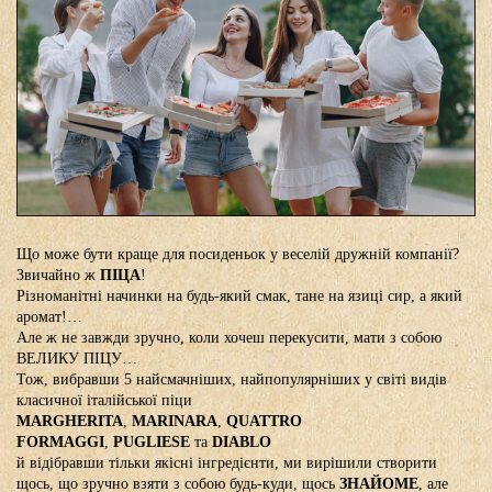
Що може бути краще для посиденьок у веселій дружній компанії?
Звичайно ж
ПІЦА
!
Різноманітні начинки на будь-який смак, тане на язиці сир, а який
аромат!…
Але ж не завжди зручно, коли хочеш перекусити, мати з собою
ВЕЛИКУ ПІЦУ…
Тож, вибравши 5 найсмачніших, найпопулярніших у світі видів
класичної італійської піци
MARGHERITA
,
MARINARA
,
QUATTRO
FORMAGGI
,
PUGLIESE
та
DIABLO
й відібравши тільки якісні інгредієнти, ми вирішили створити
щось, що зручно взяти з собою будь-куди, щось
ЗНАЙОМЕ
, але