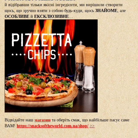
й відібравши тільки якісні інгредієнти, ми вирішили створити
щось, що зручно взяти з собою будь-куди, щось
ЗНАЙОМЕ
, але
ОСОБЛИВЕ
й
ЕКСКЛЮЗИВНЕ
…
Відвідайте наш
магазин
та оберіть смак, що найбільше пасує саме
ВАМ!
https://snacksoftheworld.com.ua/shop/
>>