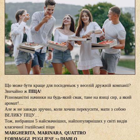
Що може бути краще для посиденьок у веселій дружній компанії?
Звичайно ж
ПІЦА
!
Різноманітні начинки на будь-який смак, тане на язиці сир, а який
аромат!…
Але ж не завжди зручно, коли хочеш перекусити, мати з собою
ВЕЛИКУ ПІЦУ…
Тож, вибравши 5 найсмачніших, найпопулярніших у світі видів
класичної італійської піци
MARGHERITA
,
MARINARA
,
QUATTRO
FORMAGGI
,
PUGLIESE
та
DIABLO