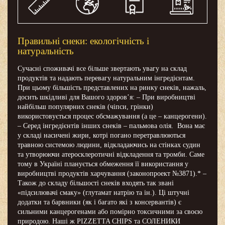
Правильні снеки: екологічність і
натуральність
Сучасні споживачі все більше звертають увагу на склад
продуктів та надають перевагу натуральним інгредієнтам.
При цьому більшість представлених на ринку снеків, нажаль,
досить шкідливі для Вашого здоров’я: – При виробництві
найбільш популярних снеків (чіпси, грінки)
використовується процес обсмажування (а це – канцерогени).
– Серед інгредієнтів інших снеків – пальмова олія. Вона має
у складі насичені жири, котрі погано перетравлюються
травною системою людини, відкладаючись на стінках судин
та утворюючи атеросклеротичні відкладення та тромби. Саме
тому в Україні планується обмеження її використання у
виробництві продуктів харчування (законопроект №3871).* –
Також до складу більшості снеків входять так звані
«підсилювачі смаку» (глутамат натрію та ін.). Ці штучні
додатки та барвники (як і багато які з консервантів) є
сильними канцерогенами або помірно токсичними за своєю
природою. Наші ж PIZZETTA CHIPS та СОЛЕНИКИ