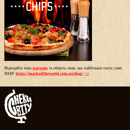
Відвідайте наш
магазин
та оберіть смак, що найбільше пасує саме
ВАМ!
https://snacksoftheworld.com.ua/shop/
>>