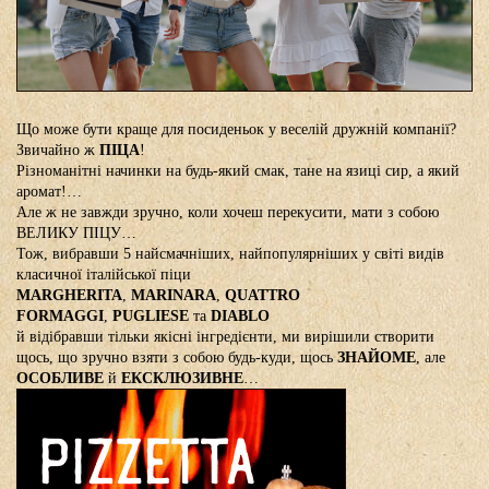
Що може бути краще для посиденьок у веселій дружній компанії?
Звичайно ж
ПІЦА
!
Різноманітні начинки на будь-який смак, тане на язиці сир, а який
аромат!…
Але ж не завжди зручно, коли хочеш перекусити, мати з собою
ВЕЛИКУ ПІЦУ…
Тож, вибравши 5 найсмачніших, найпопулярніших у світі видів
класичної італійської піци
MARGHERITA
,
MARINARA
,
QUATTRO
FORMAGGI
,
PUGLIESE
та
DIABLO
й відібравши тільки якісні інгредієнти, ми вирішили створити
щось, що зручно взяти з собою будь-куди, щось
ЗНАЙОМЕ
, але
ОСОБЛИВЕ
й
ЕКСКЛЮЗИВНЕ
…