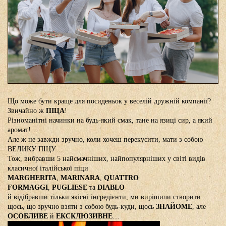
Що може бути краще для посиденьок у веселій дружній компанії?
Звичайно ж
ПІЦА
!
Різноманітні начинки на будь-який смак, тане на язиці сир, а який
аромат!…
Але ж не завжди зручно, коли хочеш перекусити, мати з собою
ВЕЛИКУ ПІЦУ…
Тож, вибравши 5 найсмачніших, найпопулярніших у світі видів
класичної італійської піци
MARGHERITA
,
MARINARA
,
QUATTRO
FORMAGGI
,
PUGLIESE
та
DIABLO
й відібравши тільки якісні інгредієнти, ми вирішили створити
щось, що зручно взяти з собою будь-куди, щось
ЗНАЙОМЕ
, але
ОСОБЛИВЕ
й
ЕКСКЛЮЗИВНЕ
…