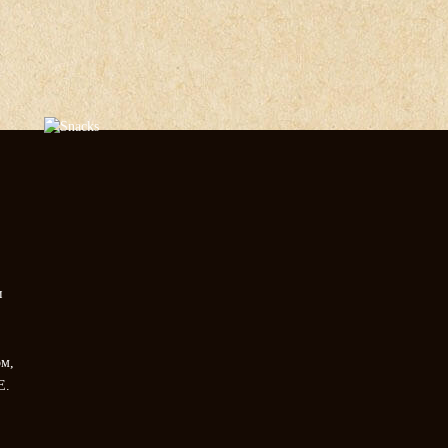
и
м,
Е.