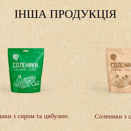
IНША ПРОДУКЦІЯ
улею
Соленики з цибулею