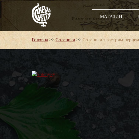
МАГАЗИН
Головна
>>
Соленики
>>
Соленики з гострим перце