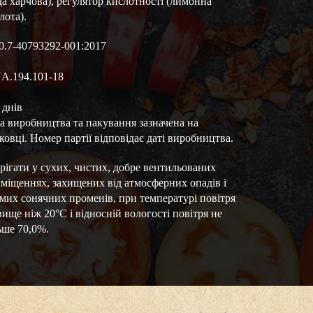
да харчова), регулятор кислотності (лимонна
лота).
0.7-40793292-001:2017
.194.101-18
 днів
а виробництва та пакування зазначена на
ковці. Номер партії відповідає даті виробництва.
рігати у сухих, чистих, добре вентильованих
міщеннях, захищених від атмосферних опадів і
мих сонячних променів, при температурі повітря
вище ніж 20°С і відносній вологості повітря не
ьше 70,0%.