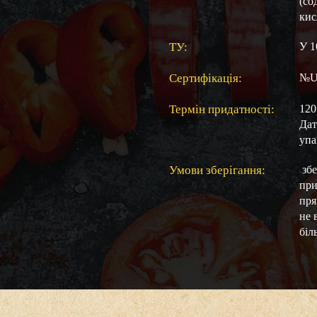
(со
кис
ТУ:
У 1
Сертифікація:
№UA
Термін придатності:
120
Дат
упа
Умови зберігання:
збе
при
пря
не 
біл